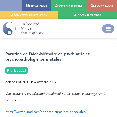
Aller
ESPACE PRIVÉ
DEVENIR MEMBRE
DÉCONNEXION
au
contenu
CONNEXION/INSCRIPTION
DEVENIR MEMBRE
Parution de l’Aide-Mémoire de psychiatrie et
psychopathologie périnatales
9 juillet 2023
éditions DUNOD, le 4 octobre 2017
Vous trouverez les informations détaillées concernant cet ouvrage, sur le
lien suivant :
https://www.dunod.com/sciences-humaines-et-sociales/