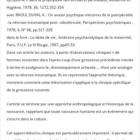
Hygiène, 1978, 36, 1272,352-354
avec RAOUL DUVAL A. : Un avatar psychique méconnu de la puerpéralité
: la névrose traumatique post –obstétricale, Perspectives psychiatriques ,
1978, 4, N° 68, pp.321-328
dans le livre : La dette de vie , Itinéraire psychanalytique de la maternité,
Paris, P.U.F. Le fil Rouge, 1997, pp45-53.
Dans cet article les auteurs, à partir d’observations cliniques « de
femmes enceintes dans l’après-coup d’une grossesse précédente menée
à terme et soulignons-le, dramatiquement achevée…. »font une analogie
avec la névrose traumatique. Ils en reprennent l’approche théorique,
montrent comment cette théorisation s’applique à la clinique spécifique
de la grossesse suivante.
L’article se termine par une approche anthropologique et historique de la
naissance, rappelant que toute naissance humaine est un événement qui
s’inscrit dans la culture.
Cet apport théorico clinique est particulièrement important : il permet de