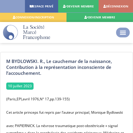
Aller
ESPACE PRIVÉ
DEVENIR MEMBRE
DÉCONNEXION
au
contenu
CONNEXION/INSCRIPTION
DEVENIR MEMBRE
M BYDLOWSKI. R., Le cauchemar de la naissance,
Contribution à la représentation inconsciente de
l’accouchement.
10 juillet 2023
(Paris,EPI,avril 1976,N° 17,pp.139-155)
Cet article princeps fut repris par l’auteur principal, Monique Bydlowski
avec PAPIERNICK. La névrose traumatique post-obstétricale « signal
symptôme » dans la prophylaxie des accidents périnataux, Médecine et