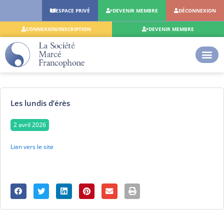
Aller
ESPACE PRIVÉ
DEVENIR MEMBRE
DÉCONNEXION
au
contenu
CONNEXION/INSCRIPTION
DEVENIR MEMBRE
Les lundis d’érès
2 avril 2026
Lien vers le site