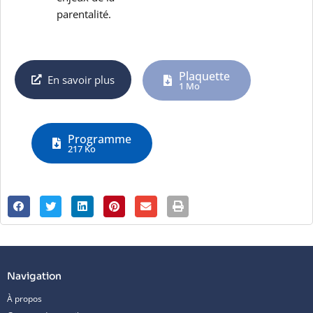
parentalité.
Plaquette
En savoir plus
1 Mo
Programme
217 Ko
Navigation
À propos