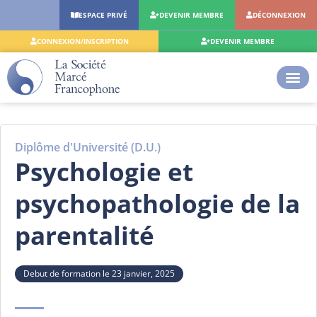
Aller
ESPACE PRIVÉ
DEVENIR MEMBRE
DÉCONNEXION
au
contenu
CONNEXION/INSCRIPTION
DEVENIR MEMBRE
Diplôme d'Université (D.U.)
Psychologie et
psychopathologie de la
parentalité
Debut de formation le 23 janvier, 2025