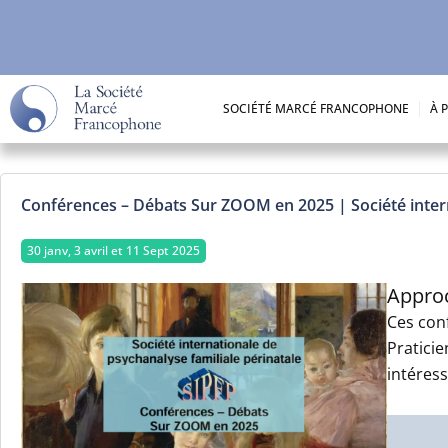
Aller
au
contenu
SOCIÉTÉ MARCÉ FRANCOPHONE
À 
Conférences – Débats Sur ZOOM en 2025 | Société intern
30 janv, 3 avril et 11 Sept 2025
Approc
Ces con
Pratici
intéress