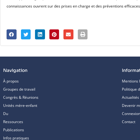
connaissances ouvrent sur des prises en charge et des préventions efficaces 
Navigation
Informa
À propos
Mentions 
Groupes de travail
Politique d
Congrès & Réunions
Actualités
Unités mère-enfant
Devenir 
Du
Connexion/
Ressources
Contact
Publications
Infos pratiques