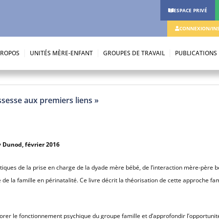
ESPACE PRIVÉ
CONNEXION/INS
PROPOS
UNITÉS MÈRE-ENFANT
GROUPES DE TRAVAIL
PUBLICATIONS
ossesse aux premiers liens »
y Dunod, février 2016
ques de la prise en charge de la dyade mère bébé, de l’interaction mère-père b
 la famille en périnatalité. Ce livre décrit la théorisation de cette approche fam
lorer le fonctionnement psychique du groupe famille et d’approfondir l’opportuni