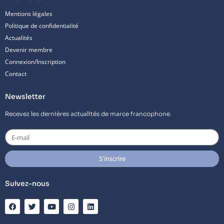
Mentions légales
Politique de confidentialité
Actualités
Devenir membre
Connexion/Inscription
Contact
Newsletter
Recevez les dernières actualités de marce francophone.
E-
mail
S'inscrire
Suivez-nous
F
T
Y
I
L
a
w
o
n
i
c
i
u
s
n