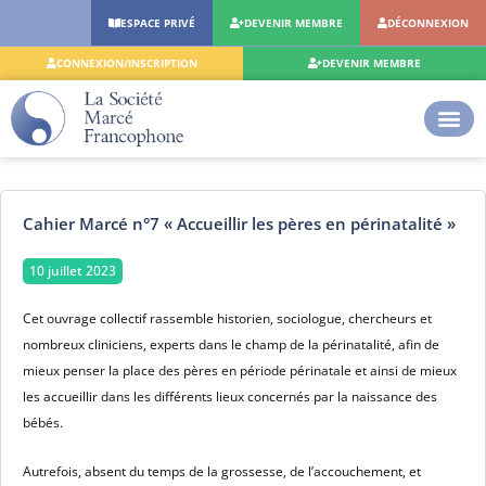
Aller
ESPACE PRIVÉ
DEVENIR MEMBRE
DÉCONNEXION
au
contenu
CONNEXION/INSCRIPTION
DEVENIR MEMBRE
Cahier Marcé n°7 « Accueillir les pères en périnatalité »
10 juillet 2023
Cet ouvrage collectif rassemble historien, sociologue, chercheurs et
nombreux cliniciens, experts dans le champ de la périnatalité, afin de
mieux penser la place des pères en période périnatale et ainsi de mieux
les accueillir dans les différents lieux concernés par la naissance des
bébés.
Autrefois, absent du temps de la grossesse, de l’accouchement, et