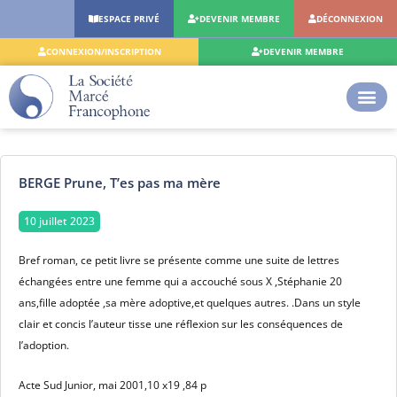
Aller
ESPACE PRIVÉ
DEVENIR MEMBRE
DÉCONNEXION
au
contenu
CONNEXION/INSCRIPTION
DEVENIR MEMBRE
BERGE Prune, T’es pas ma mère
10 juillet 2023
Bref roman, ce petit livre se présente comme une suite de lettres
échangées entre une femme qui a accouché sous X ,Stéphanie 20
ans,fille adoptée ,sa mère adoptive,et quelques autres. .Dans un style
clair et concis l’auteur tisse une réflexion sur les conséquences de
l’adoption.
Acte Sud Junior, mai 2001,10 x19 ,84 p