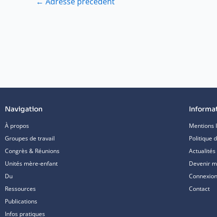
←
Adresse précédent
Navigation
Informa
À propos
Mentions 
Groupes de travail
Politique d
Congrès & Réunions
Actualités
Unités mère-enfant
Devenir 
Du
Connexion/
Ressources
Contact
Publications
Infos pratiques