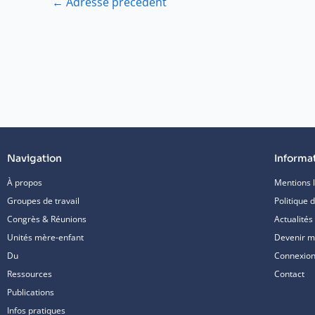
←
Adresse précédent
Navigation
Informa
À propos
Mentions 
Groupes de travail
Politique d
Congrès & Réunions
Actualités
Unités mère-enfant
Devenir 
Du
Connexion/
Ressources
Contact
Publications
Infos pratiques